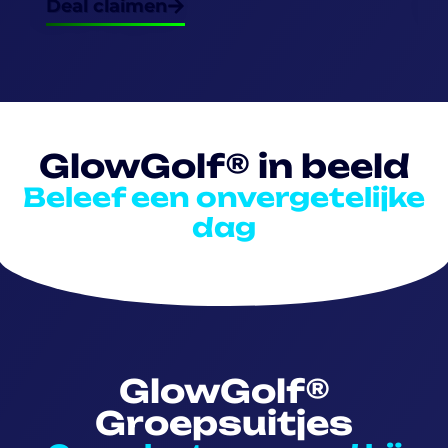
Deal claimen
D
GlowGolf® in beeld
Beleef een onvergetelijke
dag
GlowGolf®
Groepsuitjes