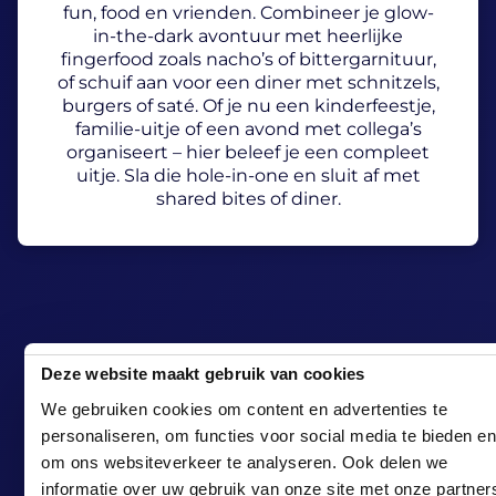
fun, food en vrienden. Combineer je glow-
in-the-dark avontuur met heerlijke
fingerfood zoals nacho’s of bittergarnituur,
of schuif aan voor een diner met schnitzels,
burgers of saté. Of je nu een kinderfeestje,
familie-uitje of een avond met collega’s
organiseert – hier beleef je een compleet
uitje. Sla die hole-in-one en sluit af met
shared bites of diner.
Tickets & Deals
Deze website maakt gebruik van cookies
Stel je uitje samen bij
We gebruiken cookies om content en advertenties te
GlowGolf Amsterdam-
personaliseren, om functies voor social media te bieden en
om ons websiteverkeer te analyseren. Ook delen we
Noord
informatie over uw gebruik van onze site met onze partner