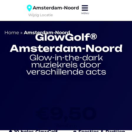
Amsterdam-Noord
Wijzig Locatie
Home
»
Amsterdam-Noord
GlowGolf®
Amsterdam-Noord
Glow-in-the-dark
muziekreis door
verschillende acts
€9,50
Vanaf p.p
10 holes GlowGolf
Feestjes & Partijen