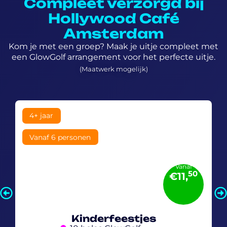
Compleet verzorgd bij
Hollywood Café
Amsterdam
Kom je met een groep? Maak je uitje compleet met
een GlowGolf arrangement voor het perfecte uitje.
(Maatwerk mogelijk)
4+ jaar
Vanaf 6 personen
Vanaf
50
€11,
Kinderfeestjes