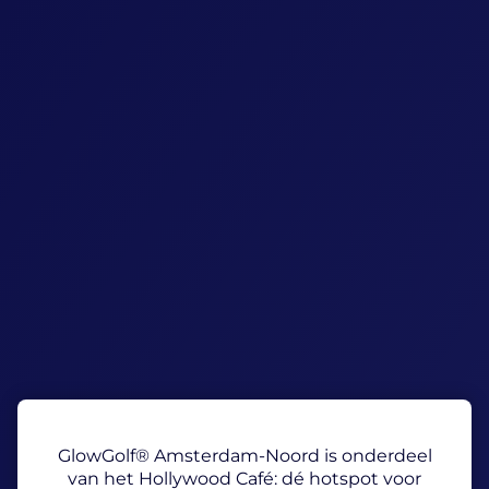
GlowGolf® Amsterdam-Noord is onderdeel
van het Hollywood Café: dé hotspot voor