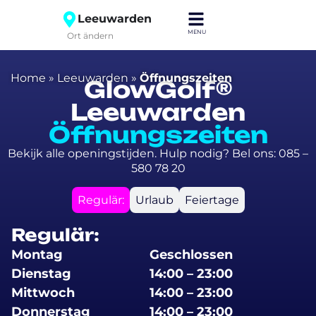
Leeuwarden
Ort ändern
Home
»
Leeuwarden
»
Öffnungszeiten
GlowGolf®
Leeuwarden
Öffnungszeiten
Bekijk alle openingstijden. Hulp nodig? Bel ons: 085 –
580 78 20
Regulär:
Urlaub
Feiertage
Regulär:
Montag
Geschlossen
Dienstag
14:00 – 23:00
Mittwoch
14:00 – 23:00
Donnerstag
14:00 – 23:00