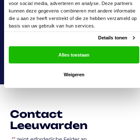
fanatieke bowlwedstrijd, een spannende
voor social media, adverteren en analyse. Deze partners
race of een gezellige karaoke-sessie. Sluit de
kunnen deze gegevens combineren met andere informatie
dag af met een heerlijk grill-arrangement,
die u aan ze heeft verstrekt of die ze hebben verzameld op
saté of spareribs en geniet samen van goed
basis van uw gebruik van hun services.
eten én gezelligheid. Of je nu een
kinderfeestje organiseert, een teamuitje
Details tonen
plant of gewoon iets leuks zoekt met je
vriendengroep – bij Bowling Leeuwarden
beleef je het ideale uitje, allemaal onder één
Alles toestaan
dak.
Weigeren
Contact
Leeuwarden
„
*
“ zeigt erforderliche Felder an