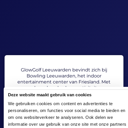
GlowGolf Leeuwarden bevindt zich bij
Bowling Leeuwarden, het indoor
entertainment center van Friesland. Met
een breed aanbod aan activiteiten,
waaronder GlowGolf, bowlen, simracen,
Deze website maakt gebruik van cookies
karaoke, darten, poolbiljart en een
We gebruiken cookies om content en advertenties te
arcadehal, is er volop spelplezier voor
personaliseren, om functies voor social media te bieden en
iedereen. Op zoek naar een compleet uitje
om ons websiteverkeer te analyseren. Ook delen we
met vrienden, familie of collega’s?
Combineer een potje GlowGolf met een
informatie over uw gebruik van onze site met onze partners