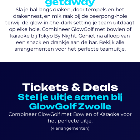
getaway
Sla je bal langs draken, door tempels en het
drakennest, en mik raak bij de beerpong-hole
terwijl de glow-in-the-dark setting je team uitdaagt
op elke hole. Combineer GlowGolf met bowlen of
karaoke bij Tokyo By Night. Geniet na afloop van
een snack en drankje aan de bar. Bekijk alle
arrangementen voor het perfecte teamuitje.
Tickets & Deals
Stel je uitje samen bij
GlowGolf Zwolle
Combineer GlowGolf met Bowlen of Karaoke voor
het perfecte uitje.
(4 arrangementen)