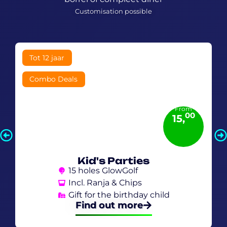
Customisation possible
Tot 12 jaar
Combo Deals
From
00
15,
Kid's Parties
15 holes GlowGolf
Incl. Ranja & Chips
Gift for the birthday child
Find out more