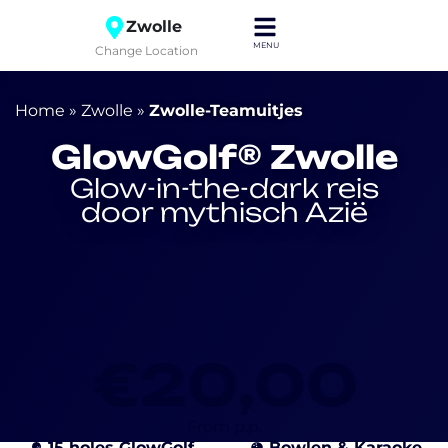
Zwolle
Change Location
Home
»
Zwolle
»
Zwolle-Teamuitjes
GlowGolf® Zwolle
Glow-in-the-dark reis
door mythisch Azië
€20,00
From p.p.
15 holes GlowGolf
Bowlen & Karaoke