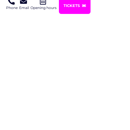
TICKETS
Phone
Email
Opening hours
Visit us today
Boerendanserdijk
info@bowlenenzo.nl
43a
038 3033339
8024 AE Zwolle