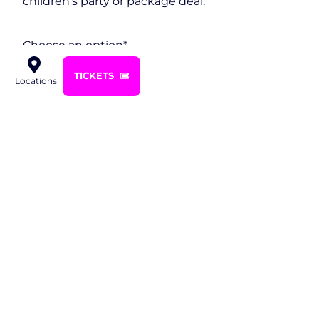
children's party or package deal.
Choose an option
*
TICKETS
Locations
Next
Gevers Deynootweg
scheveningen@glowgolf.
990-70
070 35 89 387
2586 BZ Den Haag