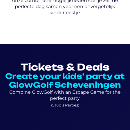
onze combinatiemogelijkheden stel je zelf de
perfecte dag samen voor een onvergetelijk
kinderfeestje.
Tickets & Deals
Create your kids’ party at
GlowGolf Scheveningen
Combine GlowGolf with an Escape Game for the
perfect party.
(5 Kid's Parties)