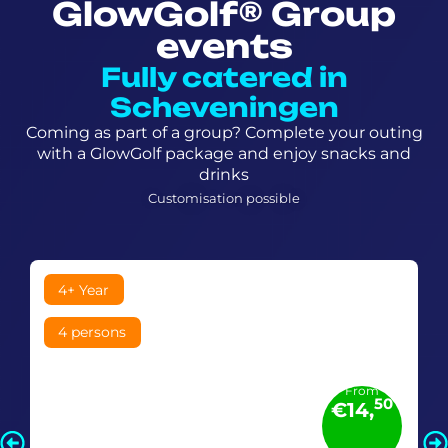
GlowGolf® Group
events
Fully catered in
Scheveningen
Coming as part of a group? Complete your outing
with a GlowGolf package and enjoy snacks and
drinks
Customisation possible
4+ Year
4 persons
From
50
€14,