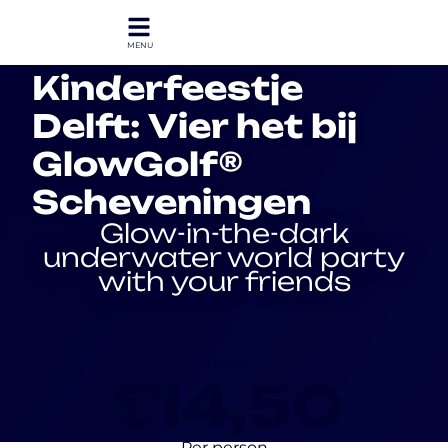
Kinderfeestje
Delft: Vier het bij
GlowGolf®
Scheveningen
Glow-in-the-dark
underwater world party
with your friends
From
€14,50
Per person