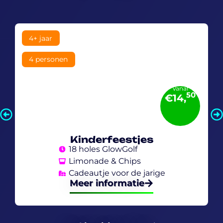
4+ jaar
4 personen
Vanaf
50
€14,
Kinderfeestjes
18 holes GlowGolf
Limonade & Chips
Cadeautje voor de jarige
Meer informatie