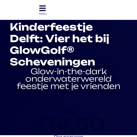
Kinderfeestje
Delft: Vier het bij
GlowGolf®
Scheveningen
Glow-in-the-dark
onderwaterwereld
feestje met je vrienden
Vanaf
€14,50
Per persoon