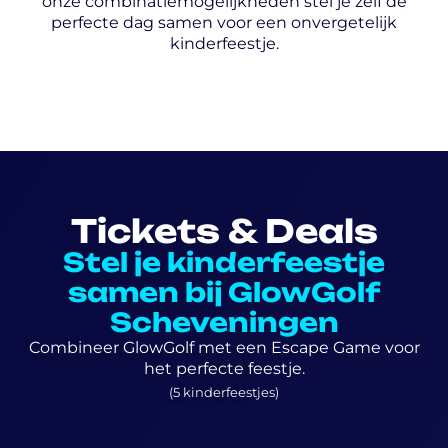
onze combinatiemogelijkheden stel je zelf de
perfecte dag samen voor een onvergetelijk
kinderfeestje.
Tickets & Deals
Stel je kinderfeestje
samen bij GlowGolf
Scheveningen
Combineer GlowGolf met een Escape Game voor
het perfecte feestje.
(5 kinderfeestjes)