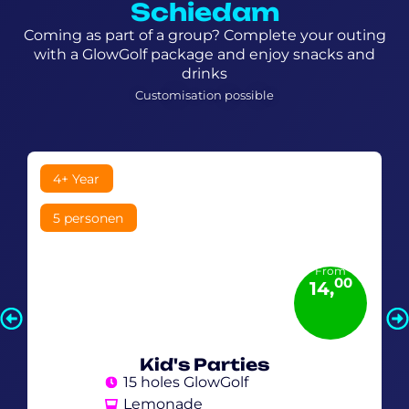
Schiedam
Coming as part of a group? Complete your outing
with a GlowGolf package and enjoy snacks and
drinks
Customisation possible
4+ Year
5 personen
From
00
14,
Kid's Parties
15 holes GlowGolf
Lemonade