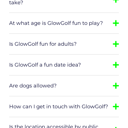
take?
At what age is GlowGolf fun to play?
Is GlowGolf fun for adults?
Is GlowGolf a fun date idea?
Are dogs allowed?
How can I get in touch with GlowGolf?
Is the location accessible by public