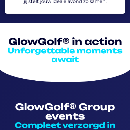
jij stelt jouw ideale avond zó samen.
GlowGolf® in action
Unforgettable moments
await
GlowGolf® Group
events
Compleet verzorgd in