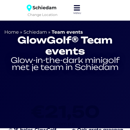
Schiedam
Change Location
Home
»
Schiedam
»
Team events
GlowGolf® Team
events
Glow-in-the-dark minigolf
met je team in Schiedam
€21,50
From p.p.
15 holes GlowGolf
Ook grote groepen