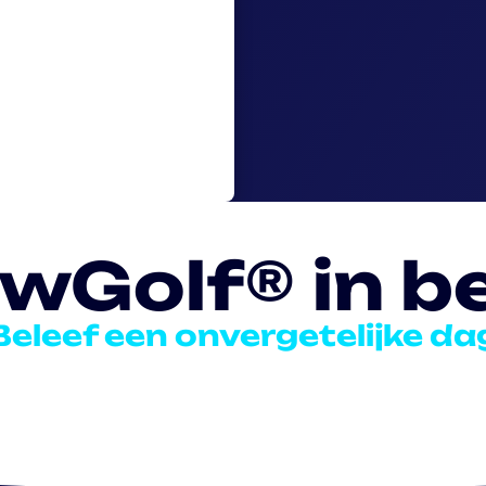
wGolf® in b
Beleef een onvergetelijke da