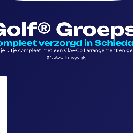
olf® Groeps
ompleet verzorgd in Schied
je uitje compleet met een GlowGolf arrangement en gen
(Maatwerk mogelijk)