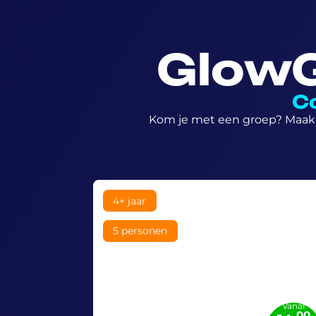
GlowG
C
Kom je met een groep? Maak 
4+ jaar
5 personen
Vanaf
00