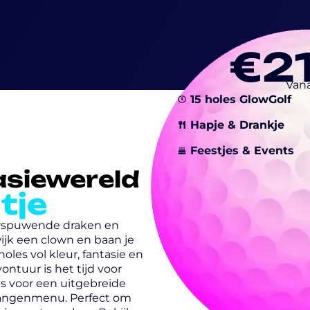
€2
Vana
15 holes GlowGolf
Hapje & Drankje
Feestjes & Events
asiewereld
tje
uurspuwende draken en
wijk een clown en baan je
les vol kleur, fantasie en
ontuur is het tijd voor
es voor een uitgebreide
-gangenmenu. Perfect om