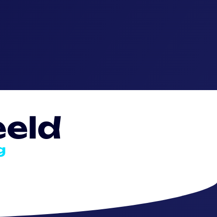
eeld
g