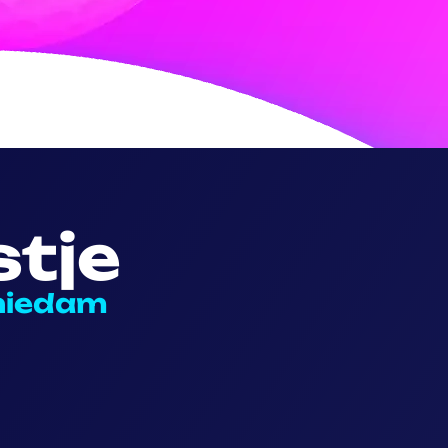
tje
chiedam