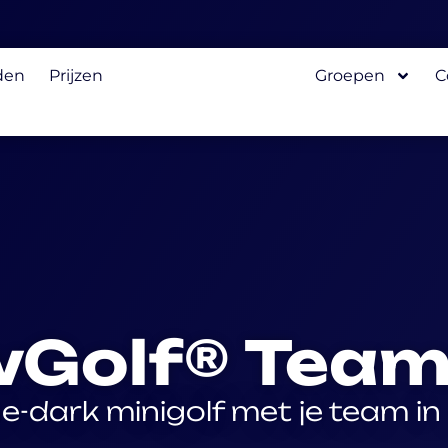
den
Prijzen
Groepen
C
Golf® Team
he-dark minigolf met je team i