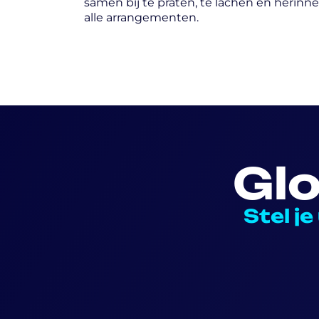
samen bij te praten, te lachen en herinn
alle arrangementen.
Gl
Stel j