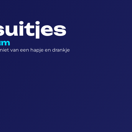
uitjes
am
iet van een hapje en drankje
GlowGolf
Diner