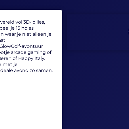
ereld vol 3D-lollies,
peel je 15 holes
waar je niet alleen je
aat.
e GlowGolf-avontuur
potje arcade gaming of
Beren of Happy Italy.
e met je
w ideale avond zó samen.