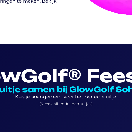
eringen te maken. Bekijk
owGolf® Fees
e uitje samen bij GlowGolf S
Kies je arrangement voor het perfecte uitje.
(3 verschillende teamuitjes)