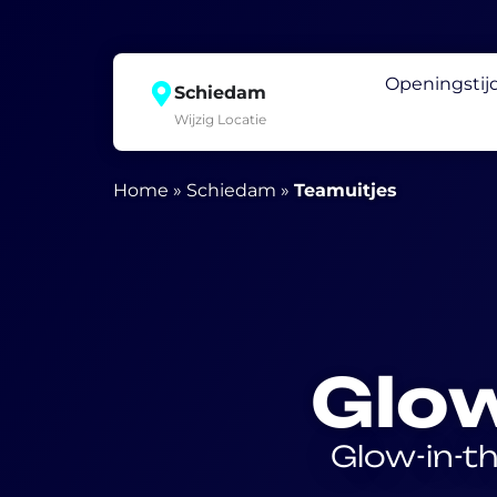
Openingstij
Schiedam
Wijzig Locatie
Home
»
Schiedam
»
Teamuitjes
Glow
Glow-in-t