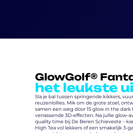
GlowGolf® Fant
het leukste ui
Sla je bal tussen springende kikkers, v
reuzenlollies. Mik om de grote stoel, ont
samen een weg door 15 glow in the dark ho
verrassende 3D-effecten. Na jullie glow-av
quality time bij De Beren Schieveste – ki
High Tea vol lekkers of een smakelijk 3