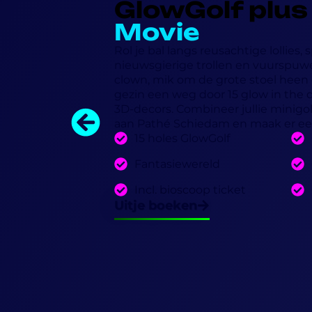
GlowGolf plus
Movie
Rol je bal langs reusachtige lollies,
nieuwsgierige trollen en vuurspuw
clown, mik om de grote stoel heen 
gezin een weg door 15 glow in the 
3D-decors. Combineer jullie minig
aan Pathé Schiedam en maak er een
15 holes GlowGolf
Fantasiewereld
Incl. bioscoop ticket
Uitje boeken