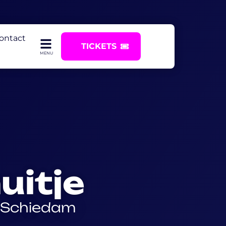
ontact
TICKETS
uitje
n Schiedam