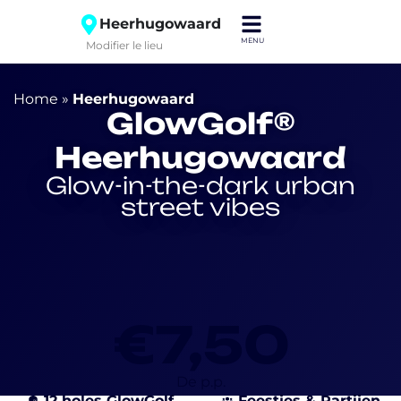
Heerhugowaard
Modifier le lieu
Home
»
Heerhugowaard
GlowGolf®
Heerhugowaard
Glow-in-the-dark urban
street vibes
€7,50
De p.p.
12 holes GlowGolf
Feestjes & Partijen