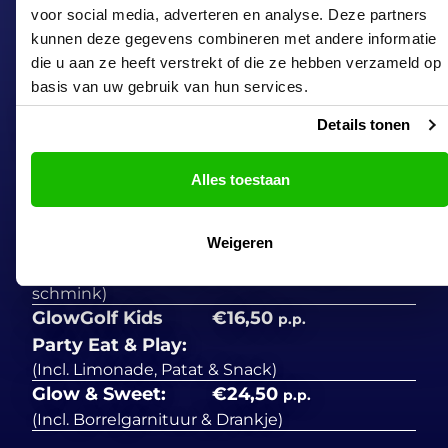
Jeudi
12:00 – 23:00
voor social media, adverteren en analyse. Deze partners
Vendredi
12:00 – 23:00
kunnen deze gegevens combineren met andere informatie
Samedi
12:00 – 23:00
die u aan ze heeft verstrekt of die ze hebben verzameld op
basis van uw gebruik van hun services.
Dimanche
12:00 – 23:00
Billets & Offres
Details tonen
Enfants:
€7,50
p.p.
(À partir de 4 ans)
Alles toestaan
GlowGolf Party:
€10,00
p.p.
(Incl. Limonade & Chips)
Weigeren
Schmink & Play:
€12,50
p.p.
(Incl. Limonade, Chips & Glow in the dark
schmink)
GlowGolf Kids
€16,50
p.p.
Party Eat & Play:
(Incl. Limonade, Patat & Snack)
Glow & Sweet:
€24,50
p.p.
(Incl. Borrelgarnituur & Drankje)