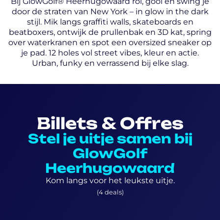
Bij GlowGolf® Heerhugowaard rol, gooi en swing je
door de straten van New York – in glow in the dark
stijl. Mik langs graffiti walls, skateboards en
beatboxers, ontwijk de prullenbak en 3D kat, spring
over waterkranen en spot een oversized sneaker op
je pad. 12 holes vol street vibes, kleur en actie.
Urban, funky en verrassend bij elke slag.
Billets & Offres
Stel je uitje samen bij
GlowGolf
Heerhugowaard
Kom langs voor het leukste uitje.
(4 deals)