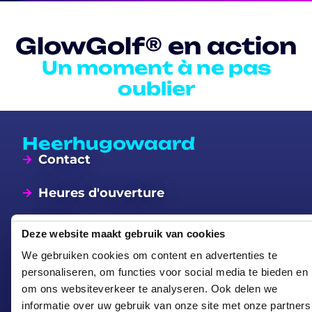
GlowGolf® en action
Un moment à ne pas
oublier
Heerhugowaard
Contact
Heures d'ouverture
Tarifs
Deze website maakt gebruik van cookies
Heures d'ouverture
We gebruiken cookies om content en advertenties te
Lundi
Fermé
personaliseren, om functies voor social media te bieden en
Mardi
12:00 – 23:00
om ons websiteverkeer te analyseren. Ook delen we
Mercredi
12:00 – 23:00
informatie over uw gebruik van onze site met onze partners