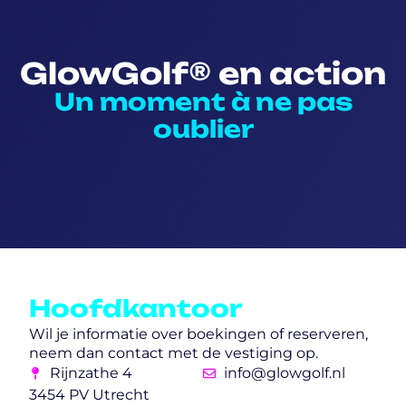
GlowGolf® en action
Un moment à ne pas
oublier
Hoofdkantoor
Wil je informatie over boekingen of reserveren,
neem dan contact met de vestiging op.
Rijnzathe 4
info@glowgolf.nl
3454 PV Utrecht