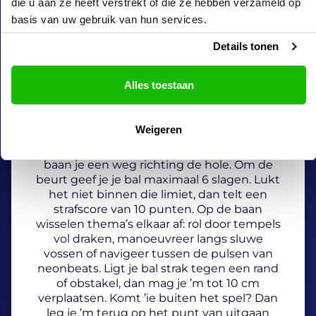
die u aan ze heeft verstrekt of die ze hebben verzameld op
basis van uw gebruik van hun services.
Details tonen
GlowGolf®
Le jeu
Alles toestaan
Iedere speler begint met één slag. Alle
ballen liggen daarna tegelijk op de baan en
Weigeren
vormen directe hindernissen. Slim spelen is
key—gebruik obstakels in je voordeel en
baan je een weg richting de hole. Om de
beurt geef je je bal maximaal 6 slagen. Lukt
het niet binnen die limiet, dan telt een
strafscore van 10 punten. Op de baan
wisselen thema’s elkaar af: rol door tempels
vol draken, manoeuvreer langs sluwe
vossen of navigeer tussen de pulsen van
neonbeats. Ligt je bal strak tegen een rand
of obstakel, dan mag je ’m tot 10 cm
verplaatsen. Komt ’ie buiten het spel? Dan
leg je ’m terug op het punt van uitgaan