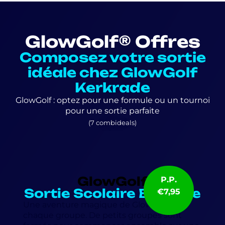
GlowGolf® Offres
Composez votre sortie
idéale chez GlowGolf
Kerkrade
GlowGolf : optez pour une formule ou un tournoi
pour une sortie parfaite
(7 combideals)
GlowGolf
P.P.
Sortie Scolaire Basique
€7,95
Une aventure magique de GlowGolf pour
chaque groupe. De petits groupes sont