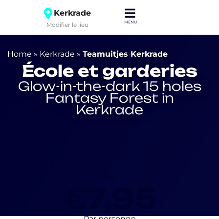
Kerkrade
Modifier le lieu
Home
»
Kerkrade
»
Teamuitjes Kerkrade
École et garderies
Glow-in-the-dark 15 holes
Fantasy Forest in
Kerkrade
De
€7,95
Par personne