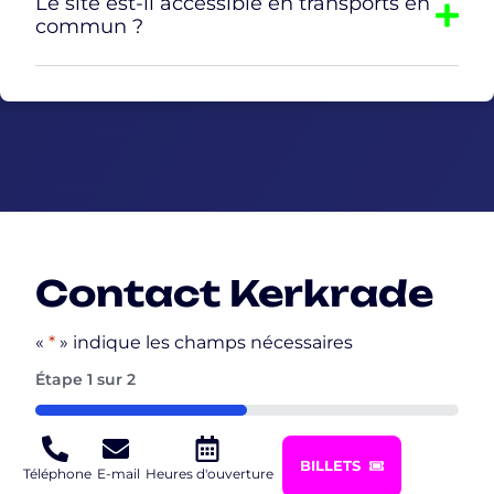
Le site est-il accessible en transports en
commun ?
Contact Kerkrade
«
*
» indique les champs nécessaires
Étape
1
sur
2
50%
Pour toute question of pour réserver une fête
BILLETS
Téléphone
E-mail
Heures d'ouverture
d'enfants of un forfait, n'hésitez pas à nous