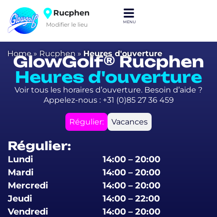
Rucphen
Modifier le lieu
Home
»
Rucphen
»
Heures d'ouverture
GlowGolf® Rucphen
Heures d'ouverture
Voir tous les horaires d’ouverture. Besoin d’aide ?
Appelez-nous : +31 (0)85 27 36 459
Régulier:
Vacances
Régulier:
Lundi
14:00 – 20:00
Mardi
14:00 – 20:00
Mercredi
14:00 – 20:00
Jeudi
14:00 – 22:00
Vendredi
14:00 – 20:00