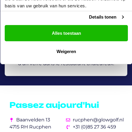
SnowWorld Rucphen – l’endroit idéal pour
basis van uw gebruik van hun services.
une journée bien remplie. Frappez
quelques balles sur le parcours glow-in-the-
Details tonen
dark de 18 trous et vivez une aventure
glaciale en Antarctique. Faites rouler votre
balle devant des ours polaires et des
Alles toestaan
baleines en 3D, traversez des igloos et des
pingouins, puis posez devant le grand
mammouth. Envie de prolonger le plaisir ?
Weigeren
Détendez-vous autour d’un bon repas et
d’un verre dans le restaurant chaleureux.
Passez aujourd'hui
Baanvelden 13
rucphen@glowgolf.nl
4715 RH Rucphen
+31 (0)85 27 36 459