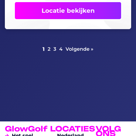
Locatie bekijken
1
2
3
4
Volgende »
GlowGolf
LOCATIES
VOLG
ONS
Het spel
Nederland