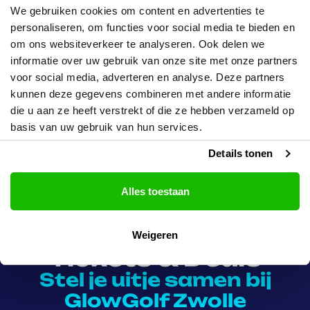
en fantasie. Combineer je GlowGolf-
We gebruiken cookies om content en advertenties te
avontuur met een potje bowlen of stap in
personaliseren, om functies voor social media te bieden en
de karaoke room van Tokyo by Night. Zin in
om ons websiteverkeer te analyseren. Ook delen we
iets extra’s? Geniet van een borrel of kies
informatie over uw gebruik van onze site met onze partners
voor een compleet diner bij
voor social media, adverteren en analyse. Deze partners
Wereldrestaurant Eten & Zo. Of je nu met
vrienden, familie, collega’s of je team komt –
kunnen deze gegevens combineren met andere informatie
GlowGolf Zwolle is perfect voor feestjes,
die u aan ze heeft verstrekt of die ze hebben verzameld op
groepsuitjes en events. Goed bereikbaar
basis van uw gebruik van hun services.
met het OV (halte Stadion Zwolle) en gratis
parkeergelegenheid voor de deur.
Details tonen
Alles toestaan
Weigeren
Tickets & Deals
Stel je uitje samen bij
GlowGolf Zwolle