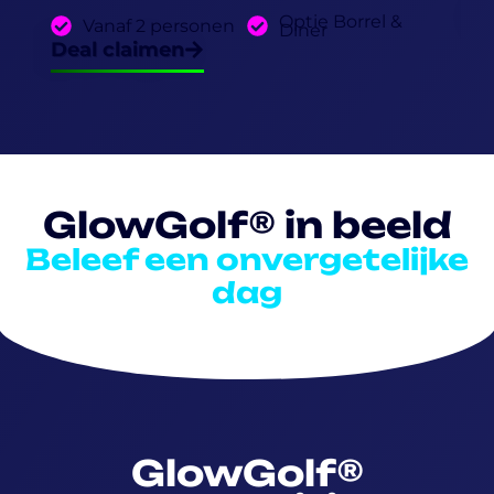
D
Optie Borrel &
Vanaf 2 personen
Diner
Deal claimen
GlowGolf® in beeld
Beleef een onvergetelijke
dag
GlowGolf®