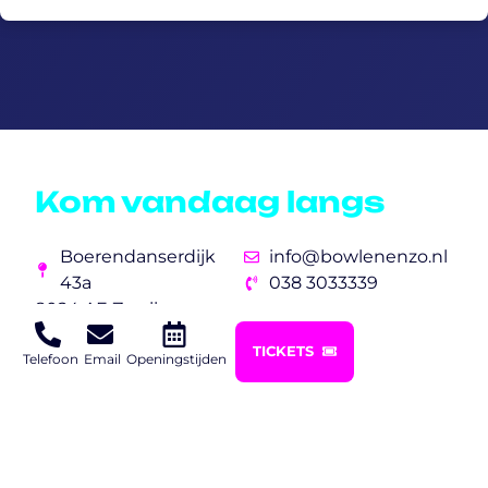
Kom vandaag langs
Boerendanserdijk
info@bowlenenzo.nl
43a
038 3033339
8024 AE Zwolle
TICKETS
Telefoon
Email
Openingstijden