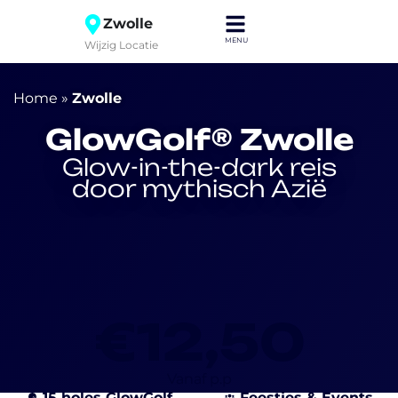
Zwolle
Wijzig Locatie
Home
»
Zwolle
GlowGolf® Zwolle
Glow-in-the-dark reis
door mythisch Azië
€12,50
Vanaf p.p
15 holes GlowGolf
Feestjes & Events