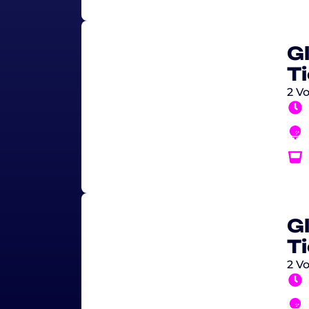
G
T
2 Vo
G
T
2 Vo