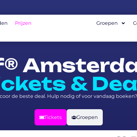
den
Prijzen
Groepen
C
f® Amsterd
ickets & Dea
 scoor de beste deal. Hulp nodig of voor vandaag boeken? 
Tickets
Groepen