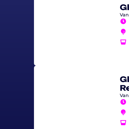
G
Vana
G
R
Vana