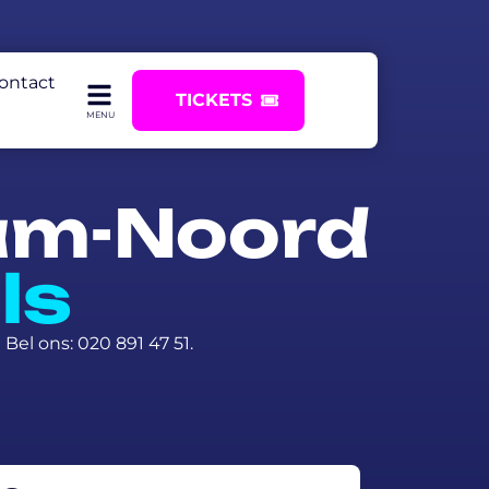
ontact
TICKETS
am-Noord
ls
Bel ons: 020 891 47 51.