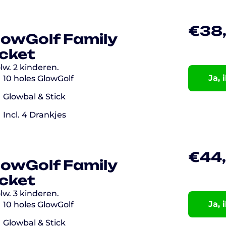
€
38
lowGolf Family
icket
lw. 2 kinderen.
Ja, 
10 holes GlowGolf
Glowbal & Stick
Incl. 4 Drankjes
€
44
lowGolf Family
icket
lw. 3 kinderen.
Ja, 
10 holes GlowGolf
Glowbal & Stick