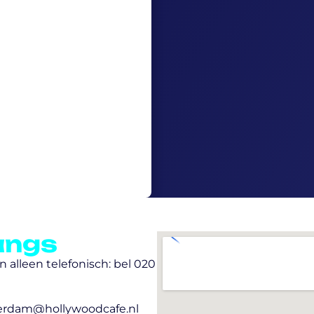
angs
 alleen telefonisch: bel 020
erdam@hollywoodcafe.nl