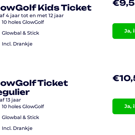
€
9,
lowGolf Kids Ticket
f 4 jaar tot en met 12 jaar
10 holes GlowGolf
Ja, 
Glowbal & Stick
Incl. Drankje
€
10
lowGolf Ticket
egulier
f 13 jaar
Ja, 
10 holes GlowGolf
Glowbal & Stick
Incl. Drankje