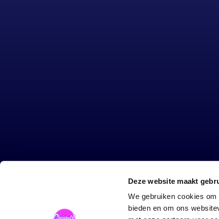
GlowGolf
Deze website maakt gebru
Het spel
We gebruiken cookies om c
Score App
bieden en om ons websitev
Contact