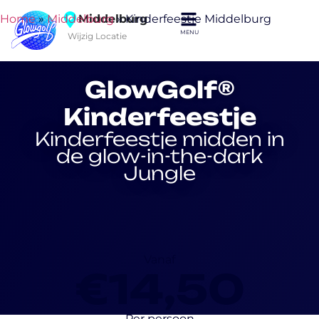
Home
»
Middelburg
Middelburg
»
Kinderfeestje Middelburg
Wijzig Locatie
GlowGolf®
Kinderfeestje
Kinderfeestje midden in
de glow-in-the-dark
Jungle
Vanaf
€14,50
Per persoon