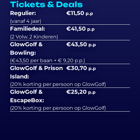
Tickets & Deals
Regulier:
€11,50
p.p
(vanaf 4 jaar)
Familiedeal:
€41,50
p.p
(2 Volw. 2 Kinderen)
GlowGolf &
€43,50
p.p
Bowling:
(€43,50 per baan + € 9,20 p.p.)
GlowGolf & Prison
€30,70
p.p
Island:
(20% korting per persoon op GlowGolf)
GlowGolf &
€25,20
p.p
EscapeBox:
(20% korting per persoon op GlowGolf)