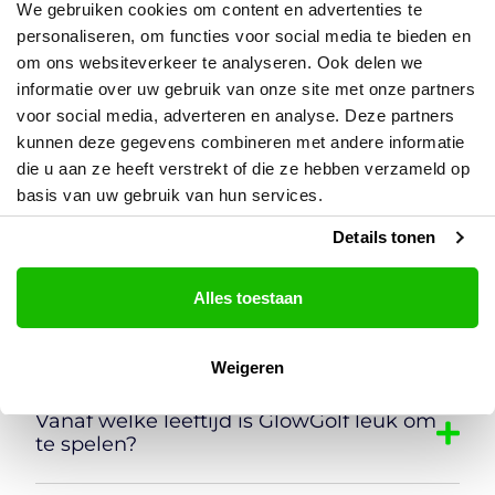
We gebruiken cookies om content en advertenties te
personaliseren, om functies voor social media te bieden en
Is er een GlowGolf kortingdeal?
om ons websiteverkeer te analyseren. Ook delen we
informatie over uw gebruik van onze site met onze partners
voor social media, adverteren en analyse. Deze partners
Hoeveel holes heeft een GlowGolf
kunnen deze gegevens combineren met andere informatie
baan?
die u aan ze heeft verstrekt of die ze hebben verzameld op
basis van uw gebruik van hun services.
Met hoeveel personen kun je GlowGolf
Details tonen
spelen?
Alles toestaan
Hoelang duurt een rondje GlowGolf?
Weigeren
Vanaf welke leeftijd is GlowGolf leuk om
te spelen?