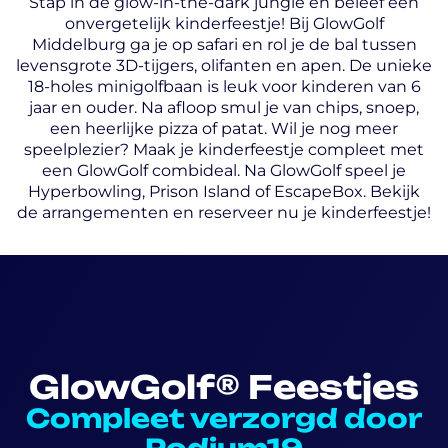
Stap in de glow-in-the-dark jungle en beleef een
onvergetelijk kinderfeestje! Bij GlowGolf
Middelburg ga je op safari en rol je de bal tussen
levensgrote 3D-tijgers, olifanten en apen. De unieke
18-holes minigolfbaan is leuk voor kinderen van 6
jaar en ouder. Na afloop smul je van chips, snoep,
een heerlijke pizza of patat. Wil je nog meer
speelplezier? Maak je kinderfeestje compleet met
een GlowGolf combideal. Na GlowGolf speel je
Hyperbowling, Prison Island of EscapeBox. Bekijk
de arrangementen en reserveer nu je kinderfeestje!
GlowGolf® Feestjes
Compleet verzorgd door