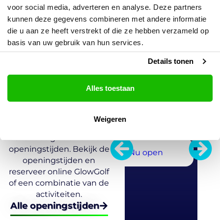
Openingstijden
voor social media, adverteren en analyse. Deze partners
kunnen deze gegevens combineren met andere informatie
die u aan ze heeft verstrekt of die ze hebben verzameld op
GlowGolf
Vandaag
Mo
basis van uw gebruik van hun services.
21 mrt
22
Middelburg
10.00 - 00.00
10.
Details tonen
Kom langs voor een dag
of avond vol plezier!
Alles toestaan
GlowGolf bevindt zich bij
Podium19 in Middelburg
en is dagelijks geopend
Weigeren
vanaf 10:00. Tijdens de
vakanties gelden andere
openingstijden. Bekijk de
Nu open
openingstijden en
reserveer online GlowGolf
of een combinatie van de
activiteiten.
Alle openingstijden