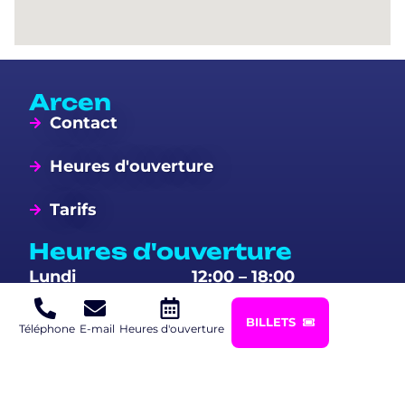
Arcen
Contact
Heures d'ouverture
Tarifs
Heures d'ouverture
Lundi
12:00 – 18:00
Mardi
12:00 – 18:00
BILLETS
Mercredi
12:00 – 18:00
Téléphone
E-mail
Heures d'ouverture
Jeudi
12:00 – 18:00
Vendredi
10:00 – 20:00
Samedi
10:00 – 20:00