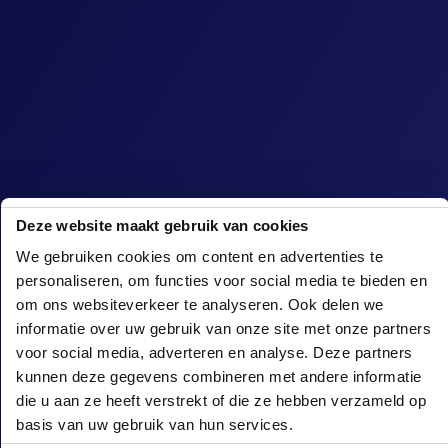
Deze website maakt gebruik van cookies
We gebruiken cookies om content en advertenties te
personaliseren, om functies voor social media te bieden en
om ons websiteverkeer te analyseren. Ook delen we
informatie over uw gebruik van onze site met onze partners
voor social media, adverteren en analyse. Deze partners
GlowGolf Arcen fait partie de Landal
kunnen deze gegevens combineren met andere informatie
GreenParks Klein Vink. Entrez dans un
die u aan ze heeft verstrekt of die ze hebben verzameld op
monde médiéval glow-in-the-dark plein de
basis van uw gebruik van hun services.
magie. Faites rouler votre balle devant des
châteaux 3D, des chevaliers et des