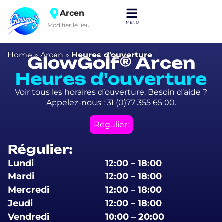
Arcen
Modifier le lieu
Home
»
Arcen
»
Heures d'ouverture
GlowGolf® Arcen
Heures d'ouverture
Voir tous les horaires d’ouverture. Besoin d’aide ?
Appelez-nous : 31 (0)77 355 65 00.
Régulier:
Régulier:
Lundi
12:00 – 18:00
Mardi
12:00 – 18:00
Mercredi
12:00 – 18:00
Jeudi
12:00 – 18:00
Vendredi
10:00 – 20:00