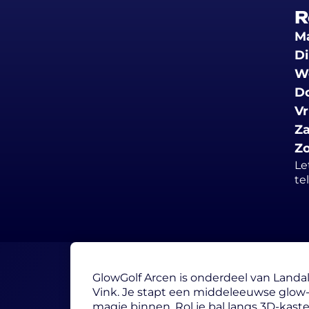
R
M
D
W
D
Vr
Z
Z
Le
te
GlowGolf Arcen is onderdeel van Landa
Vink. Je stapt een middeleeuwse glow-
magie binnen. Rol je bal langs 3D-kaste