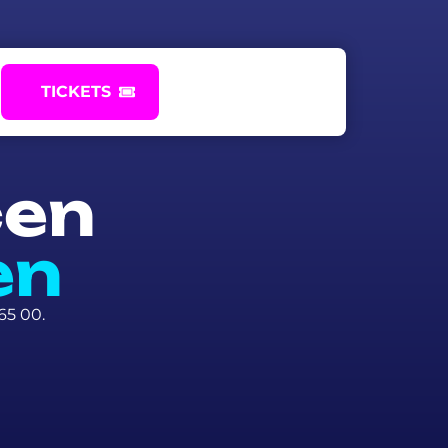
TICKETS
cen
en
65 00.