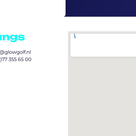
angs
@glowgolf.nl
0)77 355 65 00