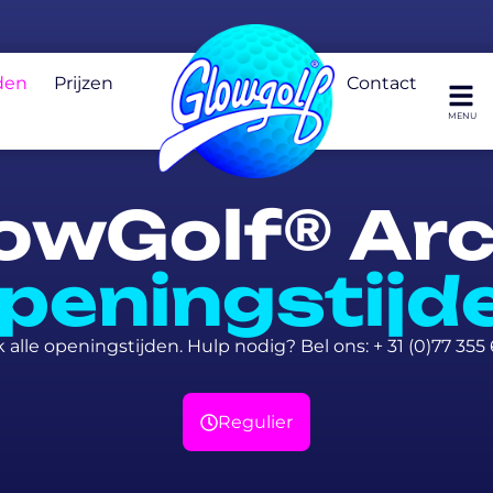
den
Prijzen
Contact
owGolf® Ar
peningstijd
k alle openingstijden. Hulp nodig? Bel ons: + 31 (0)77 355 
Regulier