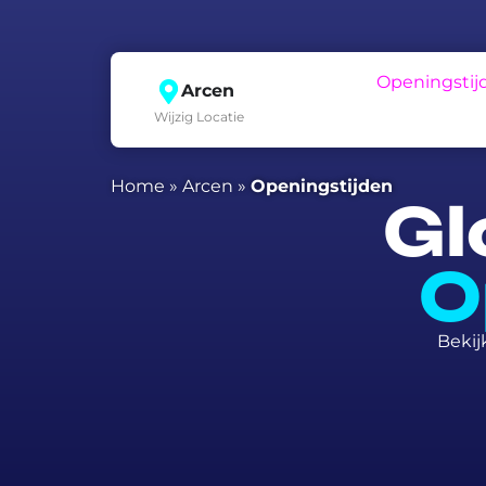
Openingstij
Arcen
Wijzig Locatie
Home
»
Arcen
»
Openingstijden
Gl
O
Bekij