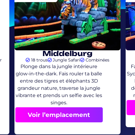
Middelburg
r
18 trous
Jungle Safari
Combinées
Plonge dans la jungle intérieure
F
glow-in-the-dark. Fais rouler ta balle
Syd
entre des tigres et éléphants 3D
grandeur nature, traverse la jungle
d
vibrante et prends un selfie avec les
singes.
Voir l’emplacement