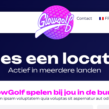
Contact
F
ies een locat
Actief in meerdere landen
wGolf spelen bij jou in de bu
ipsam voluptatem quia voluptas sit aspernatur aut odit