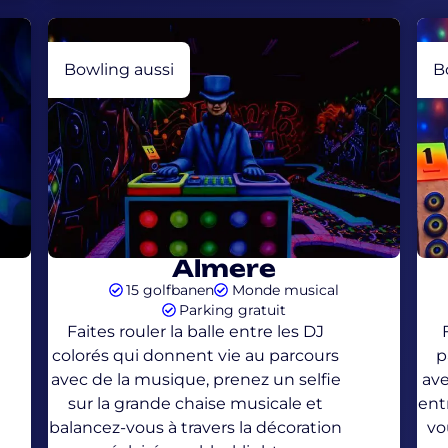
Bowling aussi
B
Almere
15 golfbanen
Monde musical
Parking gratuit
Faites rouler la balle entre les DJ
colorés qui donnent vie au parcours
p
avec de la musique, prenez un selfie
av
sur la grande chaise musicale et
ent
balancez-vous à travers la décoration
vo