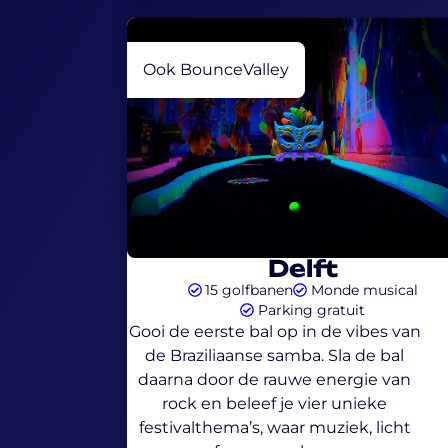
Ook BounceValley
Delft
15 golfbanen
Monde musical
Parking gratuit
Gooi de eerste bal op in de vibes van
de Braziliaanse samba. Sla de bal
daarna door de rauwe energie van
rock en beleef je vier unieke
festivalthema’s, waar muziek, licht