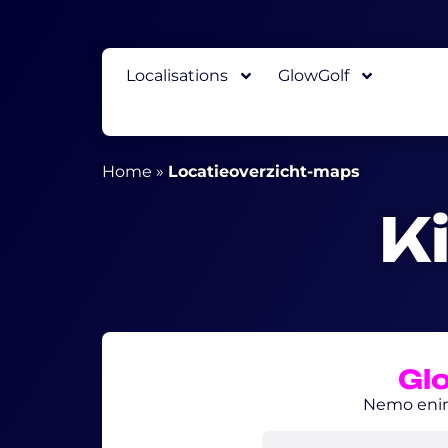
Localisations
GlowGolf
Home
»
Locatieoverzicht-maps
K
Glo
Nemo enim 