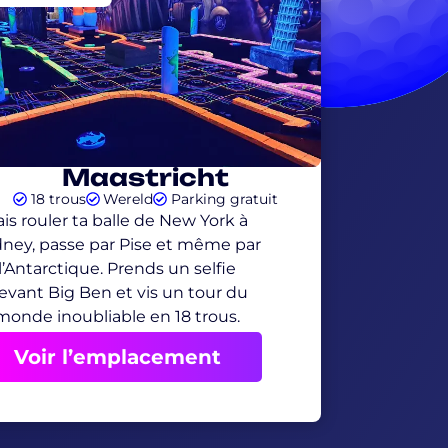
Maastricht
18 trous
Wereld
Parking gratuit
ais rouler ta balle de New York à
ney, passe par Pise et même par
l’Antarctique. Prends un selfie
evant Big Ben et vis un tour du
monde inoubliable en 18 trous.
Voir l’emplacement