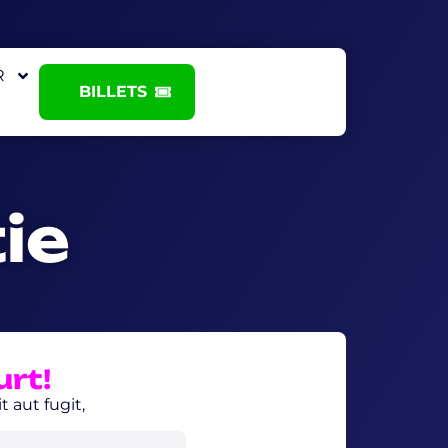
R
BILLETS
ie
urt!
 aut fugit,