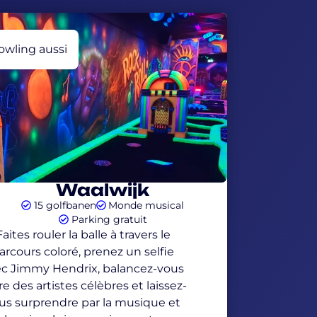
owling aussi
Waalwijk
15 golfbanen
Monde musical
Parking gratuit
Faites rouler la balle à travers le
arcours coloré, prenez un selfie
ec Jimmy Hendrix, balancez-vous
re des artistes célèbres et laissez-
us surprendre par la musique et