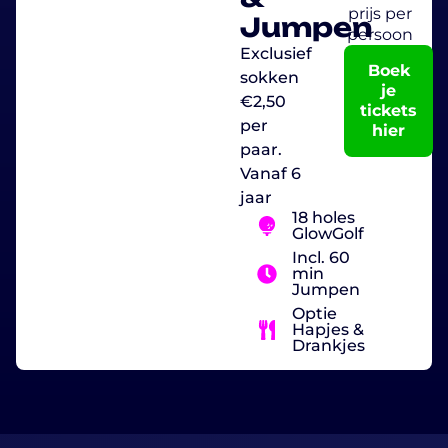
prijs per
Jumpen
persoon
Exclusief
Boek
sokken
je
€2,50
tickets
per
hier
paar.
Vanaf 6
jaar
18 holes
GlowGolf
Incl. 60
min
Jumpen
Optie
Hapjes &
Drankjes