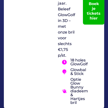
jaar.
Boek
je
Beleef
tickets
GlowGolf
hier
in 3D –
met
onze bril
voor
slechts
€1,75
p/st.
18 holes
GlowGolf
Glowbal
& Stick
Optie
Glow
Bunny
diadeem
&
Hartjes
bril