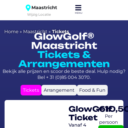
Maastricht
Wijzig Locatie
Home
»
Maastricht
»
Tickets
GlowGolf®
Maastricht
Tickets &
Arrangementen
Bekijk alle prijzen en scoor de beste deal. Hulp nodig?
Bel + 31 (0)85 004 3070.
Tickets
Arrangement
Food & Fun
GlowGolf
€
10,5
Ticket
Per
persoon
Vanaf 4