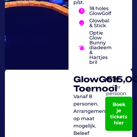
p/st.
18 holes
GlowGolf
Glowbal
& Stick
Optie
Glow
Bunny
diadeem
&
Hartjes
bril
GlowGolf
€
15,0
Toernooi
Per
persoon
Vanaf 8
personen.
Boek
je
Arrangement
tickets
op maat
hier
mogelijk.
Beleef