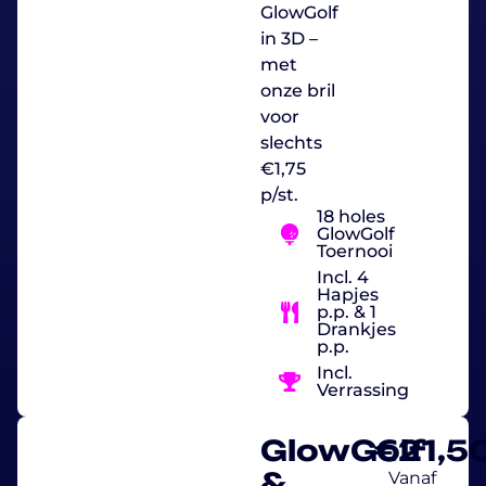
GlowGolf
in 3D –
met
onze bril
voor
slechts
€1,75
p/st.
18 holes
GlowGolf
Toernooi
Incl. 4
Hapjes
p.p. & 1
Drankjes
p.p.
Incl.
Verrassing
GlowGolf
€
21,5
&
Vanaf