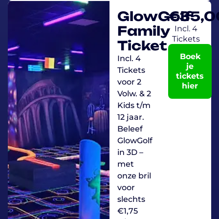
GlowGolf
€
35,0
Family
Incl. 4
Tickets
Ticket
Boek
Incl. 4
je
Tickets
tickets
voor 2
hier
Volw. & 2
Kids t/m
12 jaar.
Beleef
GlowGolf
in 3D –
met
onze bril
voor
slechts
€1,75