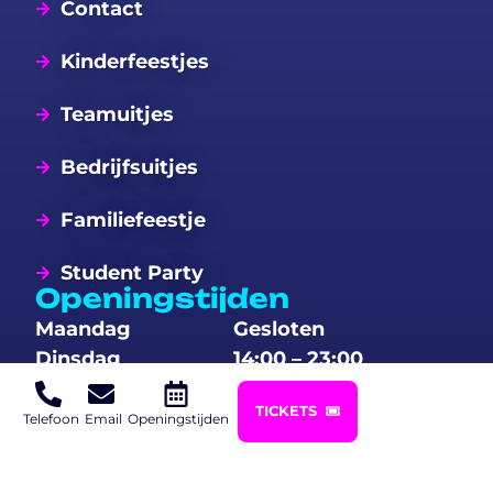
Contact
Kinderfeestjes
Teamuitjes
Bedrijfsuitjes
Familiefeestje
Student Party
Openingstijden
Maandag
Gesloten
Dinsdag
14:00 – 23:00
Woensdag
14:00 – 23:00
TICKETS
Donderdag
14:00 – 23:00
Telefoon
Email
Openingstijden
Vrijdag
14:00 – 00:00
Zaterdag
10:00 – 00:00