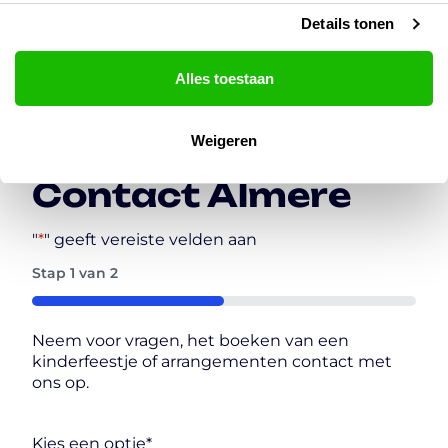
organiseert, bij GlowGolf® en Bowling
Details tonen
Almere beleef je het perfecte uitje.
Alles toestaan
Weigeren
Contact Almere
"
*
" geeft vereiste velden aan
Stap
1
van
2
50%
Neem voor vragen, het boeken van een
kinderfeestje of arrangementen contact met
ons op.
Kies een optie
*