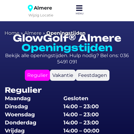
Almere
Wijzig Locatie
Home
»
Almere
»
Openingstijden
GlowGolf® Almere
Openingstijden
Bekijk alle openingstijden. Hulp nodig? Bel ons: 036
5491 091
Regulier
Vakantie
Feestdagen
Regulier
Maandag
Gesloten
Dinsdag
14:00 – 23:00
Woensdag
14:00 – 23:00
Donderdag
14:00 – 23:00
Vrijdag
14:00 – 00:00