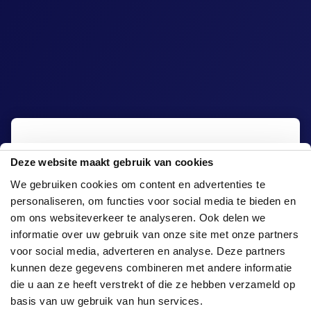
GlowGolf Almere bevindt zich bij Bowling
Deze website maakt gebruik van cookies
Almere, het familie entertainment center
van Flevoland. Met verschillende
We gebruiken cookies om content en advertenties te
indooractiviteiten, waaronder GlowGolf,
personaliseren, om functies voor social media te bieden en
Bowling, ShuffleBoard, Karaoke en Tafel
om ons websiteverkeer te analyseren. Ook delen we
Grillen, biedt het spelplezier voor iedereen.
informatie over uw gebruik van onze site met onze partners
Ben je op zoek naar het perfecte uitje met
voor social media, adverteren en analyse. Deze partners
vrienden, familie of collega’s? Combineer
kunnen deze gegevens combineren met andere informatie
GlowGolf® met een heerlijk grill-
arrangement! Of je nu een kinderfeestje,
die u aan ze heeft verstrekt of die ze hebben verzameld op
teambuilding activiteit of een vriendenuitje
basis van uw gebruik van hun services.