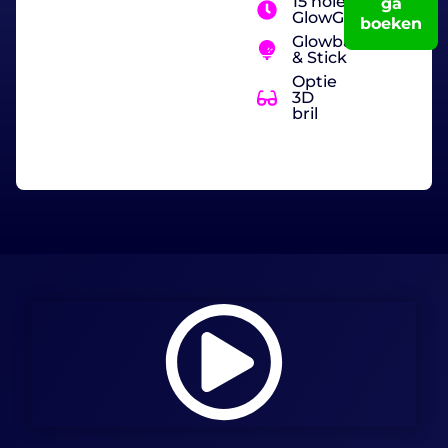
15 holes
ga
GlowGolf
boeken
Glowbal
& Stick
Optie
3D
bril