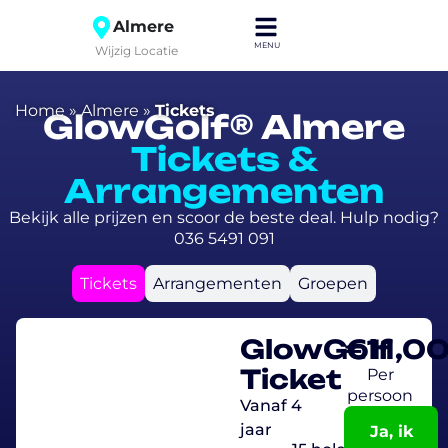
Almere
Wijzig Locatie
Home
»
Almere
»
Tickets
GlowGolf® Almere
Tickets &
Arrangementen
Bekijk alle prijzen en scoor de beste deal. Hulp nodig?
036 5491 091
Tickets
Arrangementen
Groepen
GlowGolf
€
11,0
Ticket
Per
persoon
Vanaf 4
jaar
Ja, ik