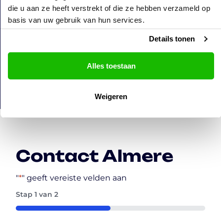
die u aan ze heeft verstrekt of die ze hebben verzameld op
Ben je op zoek naar het perfecte uitje met
vrienden, familie of collega’s? Combineer
basis van uw gebruik van hun services.
GlowGolf® met een heerlijk grill-
Details tonen
arrangement! Of je nu een kinderfeestje,
teambuilding activiteit of een vriendenuitje
organiseert, bij GlowGolf® en Bowling
Alles toestaan
Almere beleef je het perfecte uitje.
Weigeren
Contact Almere
"
*
" geeft vereiste velden aan
Stap
1
van
2
50%