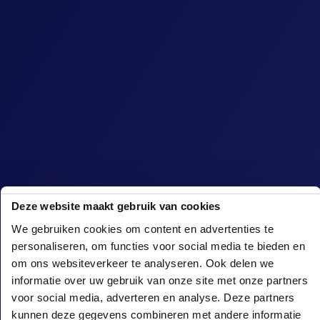
Deze website maakt gebruik van cookies
We gebruiken cookies om content en advertenties te
GlowGolf Almere bevindt zich bij Bowling
personaliseren, om functies voor social media te bieden en
Almere, het familie entertainment center
om ons websiteverkeer te analyseren. Ook delen we
van Flevoland. Met verschillende
informatie over uw gebruik van onze site met onze partners
indooractiviteiten, waaronder GlowGolf,
voor social media, adverteren en analyse. Deze partners
Bowling, ShuffleBoard, Karaoke en Tafel
kunnen deze gegevens combineren met andere informatie
Grillen, biedt het spelplezier voor iedereen.