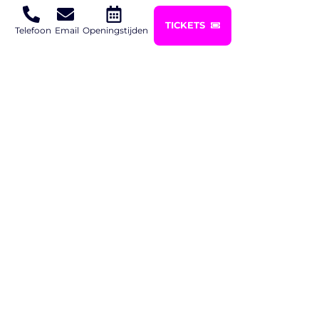
Woensdag
14:00 – 23:00
TICKETS
Telefoon
Email
Openingstijden
Donderdag
14:00 – 23:00
Vrijdag
14:00 – 00:00
Zaterdag
10:00 – 00:00
Zondag
10:00 – 22:00
Tickets &
Arrangementen
GlowGolf Regulier:
€11,00
p.p.
(Vanaf 4 jaar)
GlowGolf & Prison
€47,50
p.p.
island:
(Vanaf prijs. GlowGolf en 1 uur Prison Island plus
2 uur lang dineren. Diëten en/of allergiën
doorgeven.)
GlowGolf & Saté:
€30,00
p.p.
(Incl. Saté & Bijgerechten. Vanaf 4 personen)
GlowGolf &
€30,00
p.p.