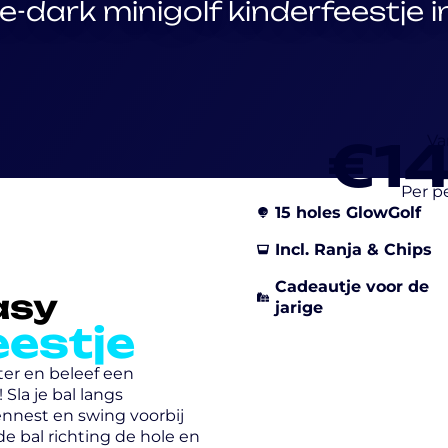
e-dark minigolf kinderfeestje 
€1
Va
Per p
15 holes GlowGolf
Incl. Ranja & Chips
Cadeautje voor de
asy
jarige
eestje
ter en beleef een
 Sla je bal langs
nnest en swing voorbij
e bal richting de hole en