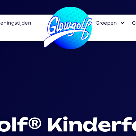
eningstijden
Groepen
C
lf® Kinderf