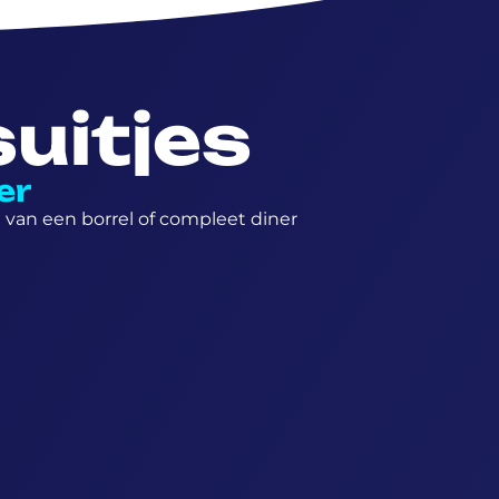
uitjes
er
van een borrel of compleet diner
6 personen
Combideals