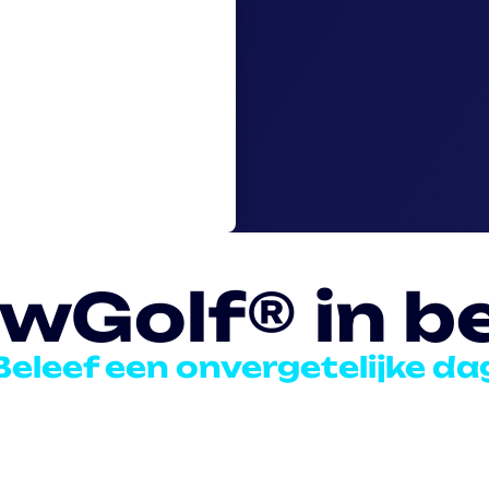
wGolf® in b
Beleef een onvergetelijke da