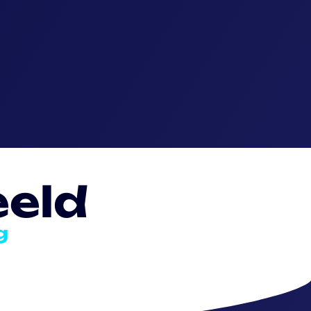
eeld
g