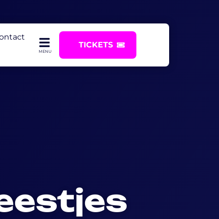
ontact
TICKETS
eestjes