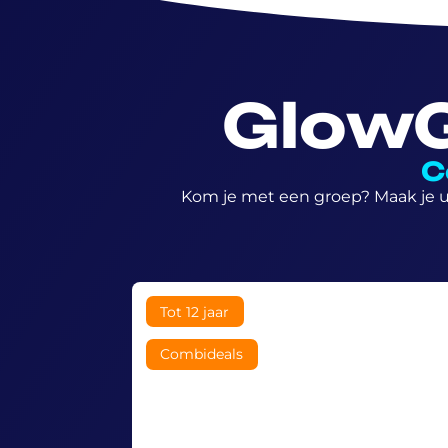
GlowG
C
Kom je met een groep? Maak je u
Tot 12 jaar
Combideals