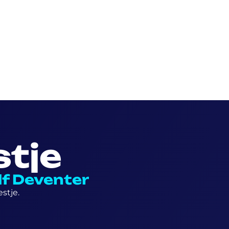
tje
lf Deventer
stje.