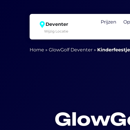
Prijzen
Op
Deventer
Wijzig Locatie
Home
»
GlowGolf Deventer
»
Kinderfeestje
GlowGo