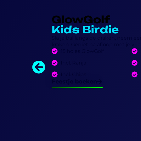
GlowGolf
Kids Birdie
Sla je bal langs de draken, neem een
kraken. Geniet na afloop met je vri
15 holes GlowGolf
Incl. Ranja
Incl. Chips
Feestje boeken