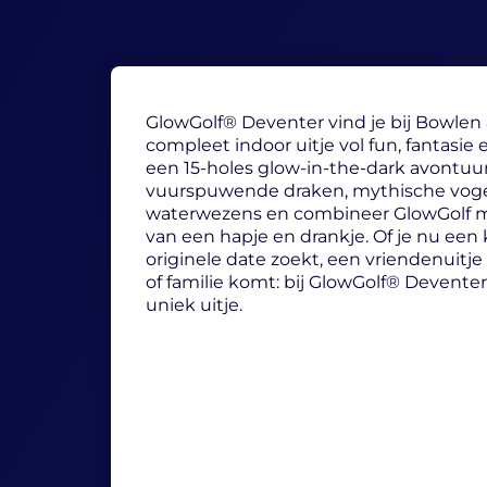
GlowGolf® Deventer vind je bij Bowlen 
compleet indoor uitje vol fun, fantasie 
een 15-holes glow-in-the-dark avontuu
vuurspuwende draken, mythische vog
waterwezens en combineer GlowGolf m
van een hapje en drankje. Of je nu een k
originele date zoekt, een vriendenuitje 
of familie komt: bij GlowGolf® Devente
uniek uitje.