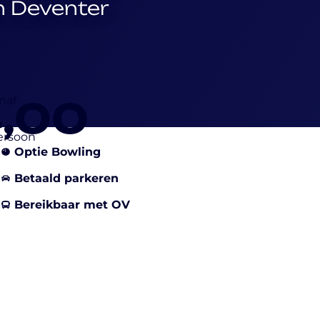
in Deventer
4,00
naf
ersoon
Optie Bowling
Betaald parkeren
Bereikbaar met OV