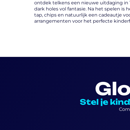
ontdek telkens een nieuwe uitdaging in 1
dark holes vol fantasie. Na het spelen is h
tap, chips en natuurlijk een cadeautje voor
arrangementen voor het perfecte kinderf
Gl
Stel je ki
Comb