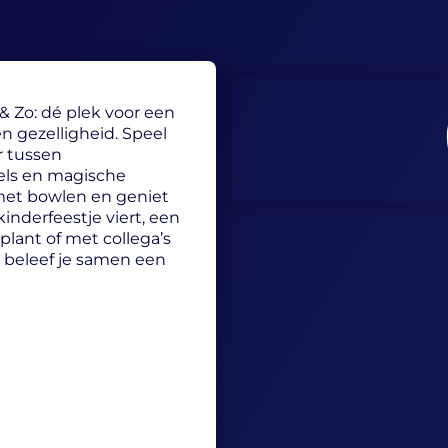
& Zo: dé plek voor een
en gezelligheid. Speel
r tussen
els en magische
et bowlen en geniet
inderfeestje viert, een
plant of met collega’s
r beleef je samen een