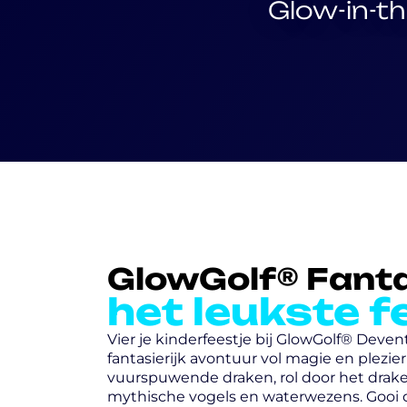
Glow-in-th
GlowGolf® Fant
het leukste f
Vier je kinderfeestje bij GlowGolf® Deven
fantasierijk avontuur vol magie en plezier!
vuurspuwende draken, rol door het drake
mythische vogels en waterwezens. Gooi d